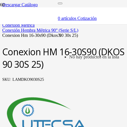
Descargar Catálogo
inicio
mangueras y fittings
0
artículos
Cotización
mangueras hidráulicas y fittings
conexión métrica
conexión hembra métrica 90° (serie s/l)
conexion hm 16-30s90 (dkos 90 30s 25)
X
Conexion HM 16-30S90 (DKOS
No hay productos en la lista
90 30S 25)
SKU:
LAMDKO9030S25