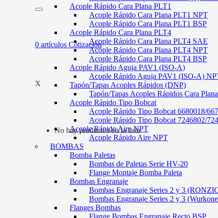
Acople Rápido Cara Plana PLT1
Acople Rápido Cara Plana PLT1 NPT
Acople Rápido Cara Plana PLT1 BSP
Acople Rápido Cara Plana PLT4
Acople Rápido Cara Plana PLT4 SAE
0
artículos
Cotización
Acople Rápido Cara Plana PLT4 NPT
Acople Rápido Cara Plana PLT4 BSP
Acople Rápido Aguja PAV1 (ISO-A)
Acople Rápido Aguja PAV1 (ISO-A) NP
X
Tapón/Tapas Acoples Rápidos (DNP)
Tapón/Tapas Acoples Rápidos Cara Plan
Acople Rápido Tipo Bobcat
Acople Rápido Tipo Bobcat 6680018/66
Acople Rápido Tipo Bobcat 7246802/72
Acople Rápido Aire NPT
No hay productos en la lista
Acople Rápido Aire NPT
BOMBAS
Bomba Paletas
Bombas de Paletas Serie HV-20
Flange Montaje Bomba Paleta
Bombas Engranaje
Bombas Engranaje Series 2 y 3 (RONZI
Bombas Engranaje Series 2 y 3 (Wurkone
Flanges Bombas
Flange Bombas Engranaje Recto BSP