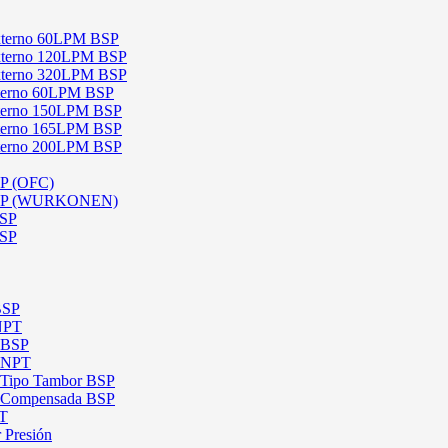
 Externo 60LPM BSP
 Externo 120LPM BSP
 Externo 320LPM BSP
Interno 60LPM BSP
Interno 150LPM BSP
Interno 165LPM BSP
Interno 200LPM BSP
SP (OFC)
 BSP (WURKONEN)
BSP
BSP
BSP
 NPT
l BSP
l NPT
l Tipo Tambor BSP
al Compensada BSP
PT
 Presión