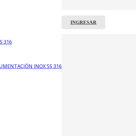
INGRESAR
C8
5
S 316
6
UMENTACIÓN INOX SS 316
CP4
P3