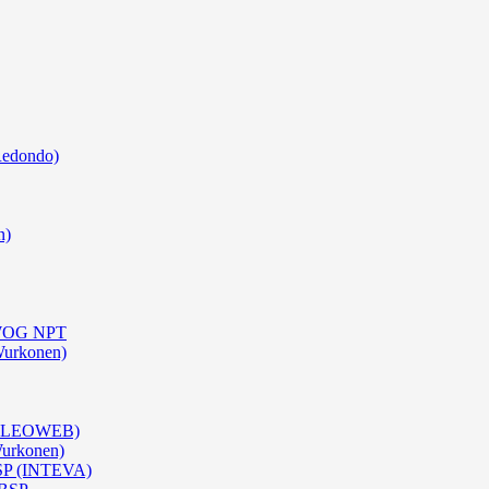
Redondo)
n)
0 WOG NPT
Wurkonen)
 (OLEOWEB)
Wurkonen)
BSP (INTEVA)