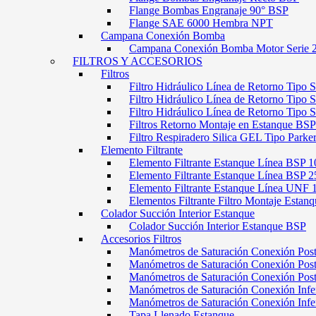
Flange Bombas Engranaje 90° BSP
Flange SAE 6000 Hembra NPT
Campana Conexión Bomba
Campana Conexión Bomba Motor Serie 
FILTROS Y ACCESORIOS
Filtros
Filtro Hidráulico Línea de Retorno Tipo 
Filtro Hidráulico Línea de Retorno Tipo 
Filtro Hidráulico Línea de Retorno Tipo
Filtros Retorno Montaje en Estanque BSP
Filtro Respiradero Silica GEL Tipo Parke
Elemento Filtrante
Elemento Filtrante Estanque Línea BSP 1
Elemento Filtrante Estanque Línea BSP 2
Elemento Filtrante Estanque Línea UNF 
Elementos Filtrante Filtro Montaje Estanq
Colador Succión Interior Estanque
Colador Succión Interior Estanque BSP
Accesorios Filtros
Manómetros de Saturación Conexión Pos
Manómetros de Saturación Conexión Po
Manómetros de Saturación Conexión Pos
Manómetros de Saturación Conexión Infe
Manómetros de Saturación Conexión Inf
Tapa Llenado Estanque