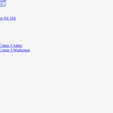
 BSP
FC)
ox SS 316
Cetop 3 Aidro
 Cetop 3 Wurkonen