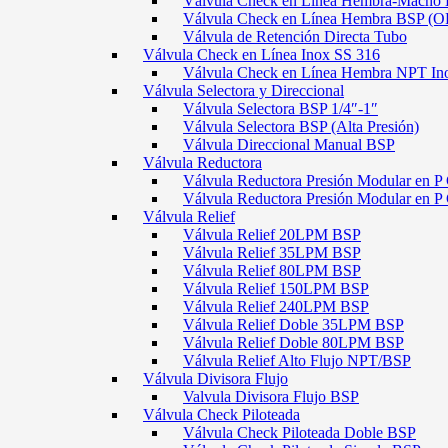
Válvula Check en Línea Hembra-Macho
Válvula Check en Línea Hembra BSP (O
Válvula de Retención Directa Tubo
Válvula Check en Línea Inox SS 316
Válvula Check en Línea Hembra NPT In
Válvula Selectora y Direccional
Válvula Selectora BSP 1/4″-1″
Válvula Selectora BSP (Alta Presión)
Válvula Direccional Manual BSP
Válvula Reductora
Válvula Reductora Presión Modular en P 
Válvula Reductora Presión Modular en P
Válvula Relief
Válvula Relief 20LPM BSP
Válvula Relief 35LPM BSP
Válvula Relief 80LPM BSP
Válvula Relief 150LPM BSP
Válvula Relief 240LPM BSP
Válvula Relief Doble 35LPM BSP
Válvula Relief Doble 80LPM BSP
Válvula Relief Alto Flujo NPT/BSP
Válvula Divisora Flujo
Valvula Divisora Flujo BSP
Válvula Check Piloteada
Válvula Check Piloteada Doble BSP