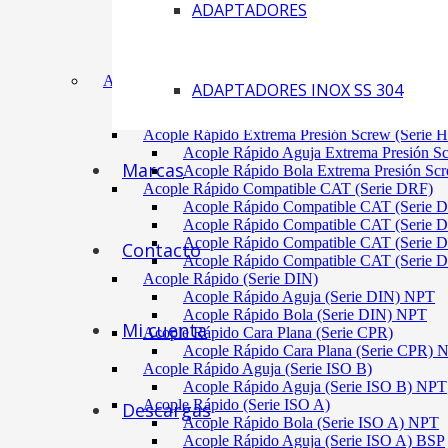
ADAPTADORES
Acoplamiento Tipo Neumático Fenaflex (TYRE
Acoplamiento Max Dynamic (Omega)
Acoplamiento Bomba Motor Aluminio Serie 2-
Acoplamiento Engranaje Cuerpo Nylon
ACÓPLES RÁPIDOS
ADAPTADORES INOX SS 304
Acople Rápido Aguja Extrema Presión (Serie 
Acople Rápido Aguja Extrema Presión 
Acople Rápido Extrema Presión Screw (Serie 
Acople Rápido Aguja Extrema Presión S
Marcas
Acople Rápido Bola Extrema Presión Sc
Acople Rápido Compatible CAT (Serie DRF)
Acople Rápido Compatible CAT (Serie 
Acople Rápido Compatible CAT (Serie 
Acople Rápido Compatible CAT (Serie 
Contacto
Acople Rápido Compatible CAT (Serie 
Acople Rápido (Serie DIN)
Acople Rápido Aguja (Serie DIN) NPT
Acople Rápido Bola (Serie DIN) NPT
Mi cuenta
Acople Rápido Cara Plana (Serie CPR)
Acople Rápido Cara Plana (Serie CPR)
Acople Rápido Aguja (Serie ISO B)
Acople Rápido Aguja (Serie ISO B) NPT
Acople Rápido (Serie ISO A)
Descargas
Acople Rápido Bola (Serie ISO A) NPT
Acople Rápido Aguja (Serie ISO A) BSP