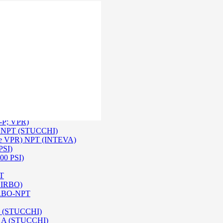
 Inox SS 316
O A/ HPA / DIN (INTEVA)
P-P; VPR)
-P NPT (STUCCHI)
rie VPR) NPT (INTEVA)
PSI)
00 PSI)
PT
e IRBO)
 IRBO-NPT
na (STUCCHI)
SO A (STUCCHI)