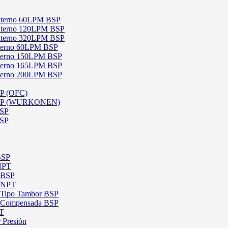
 Externo 60LPM BSP
 Externo 120LPM BSP
 Externo 320LPM BSP
Interno 60LPM BSP
Interno 150LPM BSP
Interno 165LPM BSP
Interno 200LPM BSP
SP (OFC)
 BSP (WURKONEN)
BSP
BSP
BSP
 NPT
l BSP
l NPT
l Tipo Tambor BSP
al Compensada BSP
PT
 Presión