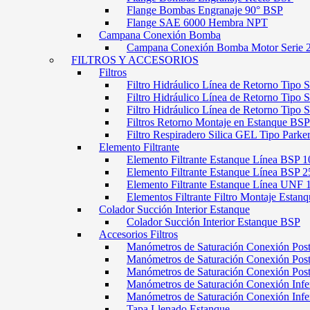
Flange Bombas Engranaje 90° BSP
Flange SAE 6000 Hembra NPT
Campana Conexión Bomba
Campana Conexión Bomba Motor Serie 
FILTROS Y ACCESORIOS
Filtros
Filtro Hidráulico Línea de Retorno Tipo 
Filtro Hidráulico Línea de Retorno Tipo 
Filtro Hidráulico Línea de Retorno Tipo
Filtros Retorno Montaje en Estanque BSP
Filtro Respiradero Silica GEL Tipo Parke
Elemento Filtrante
Elemento Filtrante Estanque Línea BSP 1
Elemento Filtrante Estanque Línea BSP 2
Elemento Filtrante Estanque Línea UNF 
Elementos Filtrante Filtro Montaje Estanq
Colador Succión Interior Estanque
Colador Succión Interior Estanque BSP
Accesorios Filtros
Manómetros de Saturación Conexión Pos
Manómetros de Saturación Conexión Po
Manómetros de Saturación Conexión Pos
Manómetros de Saturación Conexión Infe
Manómetros de Saturación Conexión Inf
Tapa Llenado Estanque