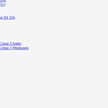
 BSP
FC)
ox SS 316
Cetop 3 Aidro
 Cetop 3 Wurkonen