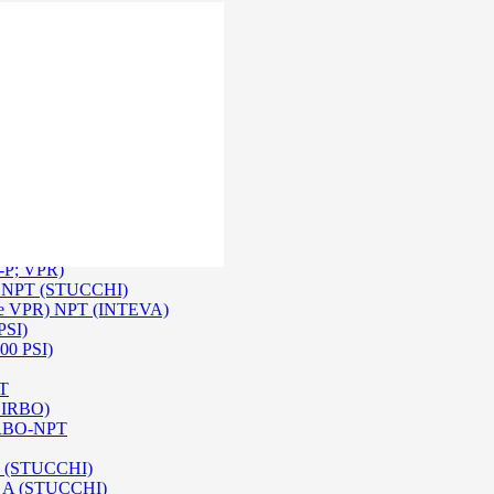
 Inox SS 316
O A/ HPA / DIN (INTEVA)
P-P; VPR)
-P NPT (STUCCHI)
rie VPR) NPT (INTEVA)
PSI)
00 PSI)
PT
e IRBO)
 IRBO-NPT
na (STUCCHI)
SO A (STUCCHI)