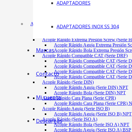
ADAPTADORES
Acoplamiento Tipo Neumático Fenaflex (TYRE
Acoplamiento Max Dynamic (Omega)
Acoplamiento Bomba Motor Aluminio Serie 2-
Acoplamiento Engranaje Cuerpo Nylon
ACÓPLES RÁPIDOS
ADAPTADORES INOX SS 304
Acople Rápido Aguja Extrema Presión (Serie 
Acople Rápido Aguja Extrema Presión 
Acople Rápido Extrema Presión Screw (Serie 
Acople Rápido Aguja Extrema Presión S
Marcas
Acople Rápido Bola Extrema Presión Sc
Acople Rápido Compatible CAT (Serie DRF)
Acople Rápido Compatible CAT (Serie 
Acople Rápido Compatible CAT (Serie 
Acople Rápido Compatible CAT (Serie 
Contacto
Acople Rápido Compatible CAT (Serie 
Acople Rápido (Serie DIN)
Acople Rápido Aguja (Serie DIN) NPT
Acople Rápido Bola (Serie DIN) NPT
Mi cuenta
Acople Rápido Cara Plana (Serie CPR)
Acople Rápido Cara Plana (Serie CPR)
Acople Rápido Aguja (Serie ISO B)
Acople Rápido Aguja (Serie ISO B) NPT
Acople Rápido (Serie ISO A)
Descargas
Acople Rápido Bola (Serie ISO A) NPT
Acople Rápido Aguja (Serie ISO A) BSP