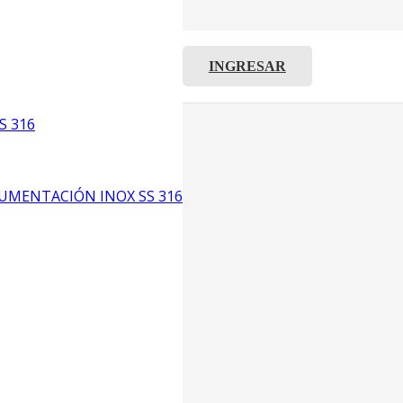
INGRESAR
C8
5
S 316
6
UMENTACIÓN INOX SS 316
CP4
P3