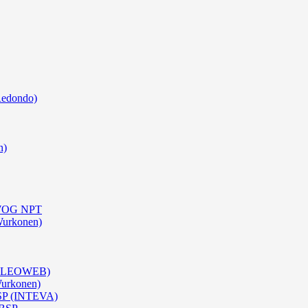
Redondo)
n)
0 WOG NPT
Wurkonen)
 (OLEOWEB)
Wurkonen)
BSP (INTEVA)