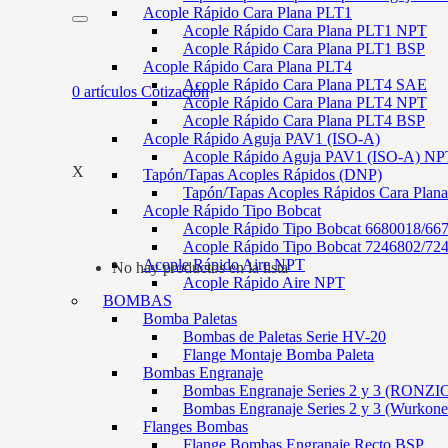
Acople Rápido Cara Plana PLT1
Acople Rápido Cara Plana PLT1 NPT
Acople Rápido Cara Plana PLT1 BSP
Acople Rápido Cara Plana PLT4
Acople Rápido Cara Plana PLT4 SAE
0
artículos
Cotización
Acople Rápido Cara Plana PLT4 NPT
Acople Rápido Cara Plana PLT4 BSP
Acople Rápido Aguja PAV1 (ISO-A)
Acople Rápido Aguja PAV1 (ISO-A) NP
X
Tapón/Tapas Acoples Rápidos (DNP)
Tapón/Tapas Acoples Rápidos Cara Plan
Acople Rápido Tipo Bobcat
Acople Rápido Tipo Bobcat 6680018/66
Acople Rápido Tipo Bobcat 7246802/72
Acople Rápido Aire NPT
No hay productos en la lista
Acople Rápido Aire NPT
BOMBAS
Bomba Paletas
Bombas de Paletas Serie HV-20
Flange Montaje Bomba Paleta
Bombas Engranaje
Bombas Engranaje Series 2 y 3 (RONZI
Bombas Engranaje Series 2 y 3 (Wurkone
Flanges Bombas
Flange Bombas Engranaje Recto BSP