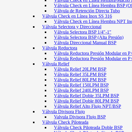
Válvula Check en Línea Hembra-Macho
Válvula Check en Línea Hembra BSP (O
Válvula de Retención Directa Tubo
Válvula Check en Línea Inox SS 316
Válvula Check en Línea Hembra NPT In
Válvula Selectora y Direccional
Válvula Selectora BSP 1/4″-1″
Válvula Selectora BSP (Alta Presión)
Válvula Direccional Manual BSP
Válvula Reductora
Válvula Reductora Presión Modular en P 
Válvula Reductora Presión Modular en P
Válvula Relief
Válvula Relief 20LPM BSP
Válvula Relief 35LPM BSP
Válvula Relief 80LPM BSP
Válvula Relief 150LPM BSP
Válvula Relief 240LPM BSP
Válvula Relief Doble 35LPM BSP
Válvula Relief Doble 80LPM BSP
Válvula Relief Alto Flujo NPT/BSP
Válvula Divisora Flujo
Valvula Divisora Flujo BSP
Válvula Check Piloteada
Válvula Check Piloteada Doble BSP