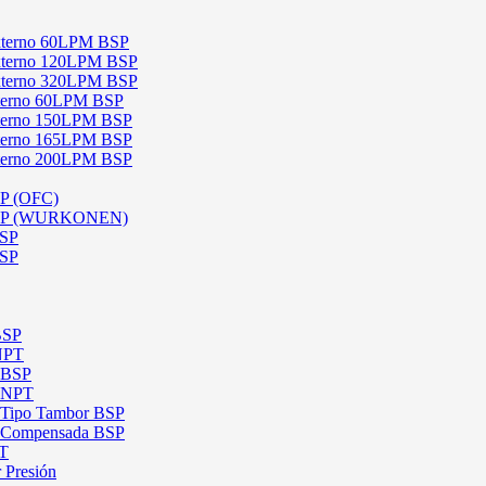
 Externo 60LPM BSP
 Externo 120LPM BSP
 Externo 320LPM BSP
Interno 60LPM BSP
Interno 150LPM BSP
Interno 165LPM BSP
Interno 200LPM BSP
SP (OFC)
 BSP (WURKONEN)
BSP
BSP
BSP
 NPT
l BSP
l NPT
l Tipo Tambor BSP
al Compensada BSP
PT
 Presión