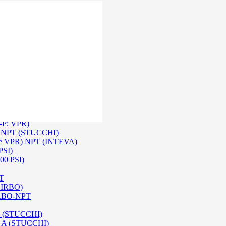
 Inox SS 316
O A/ HPA / DIN (INTEVA)
P-P; VPR)
-P NPT (STUCCHI)
rie VPR) NPT (INTEVA)
PSI)
00 PSI)
PT
e IRBO)
 IRBO-NPT
na (STUCCHI)
SO A (STUCCHI)