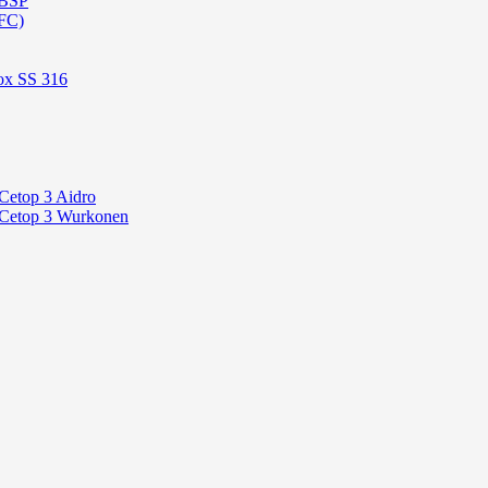
 BSP
FC)
ox SS 316
Cetop 3 Aidro
 Cetop 3 Wurkonen