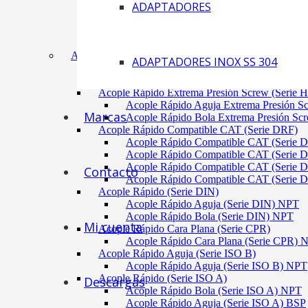
ADAPTADORES
Acoplamiento Tipo Neumático Fenaflex (TYRE
Acoplamiento Max Dynamic (Omega)
Acoplamiento Bomba Motor Aluminio Serie 2-
Acoplamiento Engranaje Cuerpo Nylon
ACÓPLES RÁPIDOS
ADAPTADORES INOX SS 304
Acople Rápido Aguja Extrema Presión (Serie 
Acople Rápido Aguja Extrema Presión 
Acople Rápido Extrema Presión Screw (Serie 
Acople Rápido Aguja Extrema Presión S
Marcas
Acople Rápido Bola Extrema Presión Sc
Acople Rápido Compatible CAT (Serie DRF)
Acople Rápido Compatible CAT (Serie 
Acople Rápido Compatible CAT (Serie 
Acople Rápido Compatible CAT (Serie 
Contacto
Acople Rápido Compatible CAT (Serie 
Acople Rápido (Serie DIN)
Acople Rápido Aguja (Serie DIN) NPT
Acople Rápido Bola (Serie DIN) NPT
Mi cuenta
Acople Rápido Cara Plana (Serie CPR)
Acople Rápido Cara Plana (Serie CPR)
Acople Rápido Aguja (Serie ISO B)
Acople Rápido Aguja (Serie ISO B) NPT
Acople Rápido (Serie ISO A)
Descargas
Acople Rápido Bola (Serie ISO A) NPT
Acople Rápido Aguja (Serie ISO A) BSP