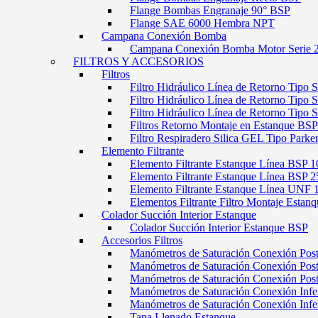
Flange Bombas Engranaje 90° BSP
Flange SAE 6000 Hembra NPT
Campana Conexión Bomba
Campana Conexión Bomba Motor Serie 
FILTROS Y ACCESORIOS
Filtros
Filtro Hidráulico Línea de Retorno Tipo 
Filtro Hidráulico Línea de Retorno Tipo 
Filtro Hidráulico Línea de Retorno Tipo
Filtros Retorno Montaje en Estanque BSP
Filtro Respiradero Silica GEL Tipo Parke
Elemento Filtrante
Elemento Filtrante Estanque Línea BSP 1
Elemento Filtrante Estanque Línea BSP 2
Elemento Filtrante Estanque Línea UNF 
Elementos Filtrante Filtro Montaje Estanq
Colador Succión Interior Estanque
Colador Succión Interior Estanque BSP
Accesorios Filtros
Manómetros de Saturación Conexión Pos
Manómetros de Saturación Conexión Po
Manómetros de Saturación Conexión Pos
Manómetros de Saturación Conexión Infe
Manómetros de Saturación Conexión Inf
Tapa Llenado Estanque