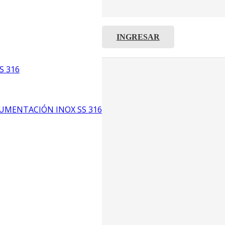
INGRESAR
C8
5
S 316
6
UMENTACIÓN INOX SS 316
CP4
P3