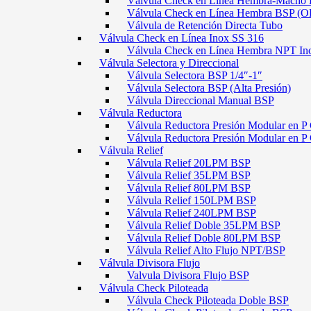
Válvula Check en Línea Hembra-Macho
Válvula Check en Línea Hembra BSP (O
Válvula de Retención Directa Tubo
Válvula Check en Línea Inox SS 316
Válvula Check en Línea Hembra NPT In
Válvula Selectora y Direccional
Válvula Selectora BSP 1/4″-1″
Válvula Selectora BSP (Alta Presión)
Válvula Direccional Manual BSP
Válvula Reductora
Válvula Reductora Presión Modular en P 
Válvula Reductora Presión Modular en P
Válvula Relief
Válvula Relief 20LPM BSP
Válvula Relief 35LPM BSP
Válvula Relief 80LPM BSP
Válvula Relief 150LPM BSP
Válvula Relief 240LPM BSP
Válvula Relief Doble 35LPM BSP
Válvula Relief Doble 80LPM BSP
Válvula Relief Alto Flujo NPT/BSP
Válvula Divisora Flujo
Valvula Divisora Flujo BSP
Válvula Check Piloteada
Válvula Check Piloteada Doble BSP