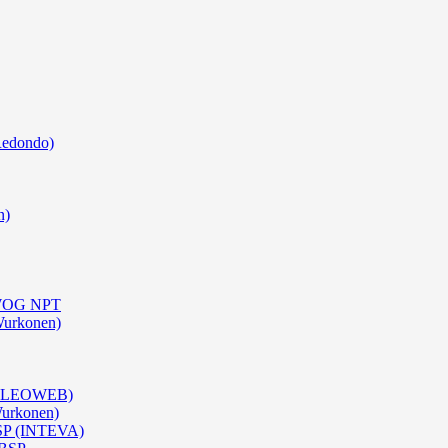
Redondo)
n)
0 WOG NPT
Wurkonen)
 (OLEOWEB)
Wurkonen)
BSP (INTEVA)