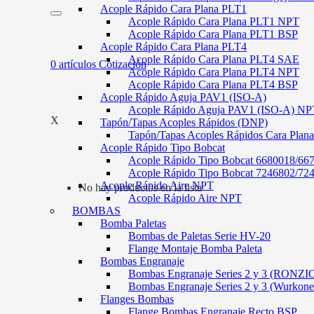
Acople Rápido Cara Plana PLT1
Acople Rápido Cara Plana PLT1 NPT
Acople Rápido Cara Plana PLT1 BSP
Acople Rápido Cara Plana PLT4
Acople Rápido Cara Plana PLT4 SAE
0
artículos
Cotización
Acople Rápido Cara Plana PLT4 NPT
Acople Rápido Cara Plana PLT4 BSP
Acople Rápido Aguja PAV1 (ISO-A)
Acople Rápido Aguja PAV1 (ISO-A) NP
X
Tapón/Tapas Acoples Rápidos (DNP)
Tapón/Tapas Acoples Rápidos Cara Plan
Acople Rápido Tipo Bobcat
Acople Rápido Tipo Bobcat 6680018/66
Acople Rápido Tipo Bobcat 7246802/72
Acople Rápido Aire NPT
No hay productos en la lista
Acople Rápido Aire NPT
BOMBAS
Bomba Paletas
Bombas de Paletas Serie HV-20
Flange Montaje Bomba Paleta
Bombas Engranaje
Bombas Engranaje Series 2 y 3 (RONZI
Bombas Engranaje Series 2 y 3 (Wurkone
Flanges Bombas
Flange Bombas Engranaje Recto BSP