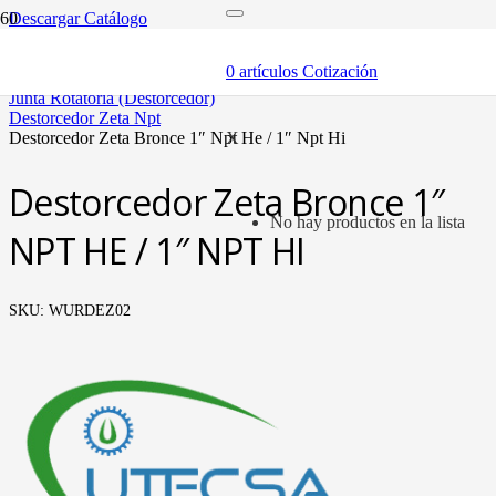
Descargar Catálogo
inicio
componentes
0
artículos
Cotización
válvulas
junta rotatoria (destorcedor)
destorcedor zeta npt
destorcedor zeta bronce 1″ npt he / 1″ npt hi
X
Destorcedor Zeta Bronce 1″
No hay productos en la lista
NPT HE / 1″ NPT HI
SKU:
WURDEZ02