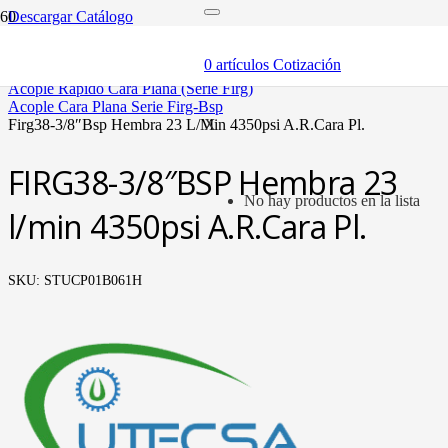
Descargar Catálogo
inicio
componentes
0
artículos
Cotización
acóples rápidos
acople rápido cara plana (serie firg)
acople cara plana serie firg-bsp
firg38-3/8″bsp hembra 23 l/min 4350psi a.r.cara pl.
X
FIRG38-3/8″BSP Hembra 23
No hay productos en la lista
l/min 4350psi A.R.Cara Pl.
SKU:
STUCP01B061H