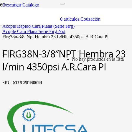
Descargar Catálogo
inicio
componentes
0
artículos
Cotización
acóples rápidos
acople rápido cara plana (serie firg)
acople cara plana serie firg-npt
firg38n-3/8″npt hembra 23 l/min 4350psi a.r.cara pl
X
FIRG38N-3/8″NPT Hembra 23
No hay productos en la lista
l/min 4350psi A.R.Cara Pl
SKU:
STUCP01N061H