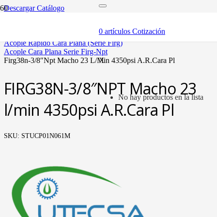
Descargar Catálogo
inicio
componentes
0
artículos
Cotización
acóples rápidos
acople rápido cara plana (serie firg)
acople cara plana serie firg-npt
firg38n-3/8″npt macho 23 l/min 4350psi a.r.cara pl
X
FIRG38N-3/8″NPT Macho 23
No hay productos en la lista
l/min 4350psi A.R.Cara Pl
SKU:
STUCP01N061M