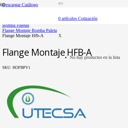
Descargar Catálogo
inicio
componentes
0
artículos
Cotización
bombas
bomba paletas
flange montaje bomba paleta
flange montaje hfb-a
X
Flange Montaje HFB-A
No hay productos en la lista
SKU:
HOFBPV1