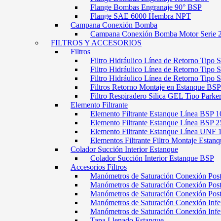
Flange Bombas Engranaje 90° BSP
Flange SAE 6000 Hembra NPT
Campana Conexión Bomba
Campana Conexión Bomba Motor Serie 
FILTROS Y ACCESORIOS
Filtros
Filtro Hidráulico Línea de Retorno Tipo 
Filtro Hidráulico Línea de Retorno Tipo 
Filtro Hidráulico Línea de Retorno Tipo
Filtros Retorno Montaje en Estanque BSP
Filtro Respiradero Silica GEL Tipo Parke
Elemento Filtrante
Elemento Filtrante Estanque Línea BSP 1
Elemento Filtrante Estanque Línea BSP 2
Elemento Filtrante Estanque Línea UNF 
Elementos Filtrante Filtro Montaje Estanq
Colador Succión Interior Estanque
Colador Succión Interior Estanque BSP
Accesorios Filtros
Manómetros de Saturación Conexión Pos
Manómetros de Saturación Conexión Po
Manómetros de Saturación Conexión Pos
Manómetros de Saturación Conexión Infe
Manómetros de Saturación Conexión Inf
Tapa Llenado Estanque