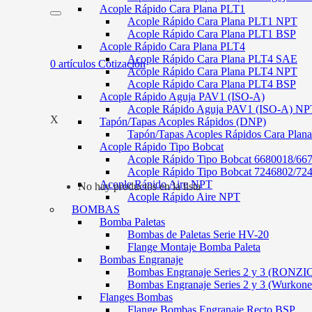
Acople Rápido Cara Plana PLT1
Acople Rápido Cara Plana PLT1 NPT
Acople Rápido Cara Plana PLT1 BSP
Acople Rápido Cara Plana PLT4
Acople Rápido Cara Plana PLT4 SAE
0
artículos
Cotización
Acople Rápido Cara Plana PLT4 NPT
Acople Rápido Cara Plana PLT4 BSP
Acople Rápido Aguja PAV1 (ISO-A)
Acople Rápido Aguja PAV1 (ISO-A) NP
X
Tapón/Tapas Acoples Rápidos (DNP)
Tapón/Tapas Acoples Rápidos Cara Plan
Acople Rápido Tipo Bobcat
Acople Rápido Tipo Bobcat 6680018/66
Acople Rápido Tipo Bobcat 7246802/72
Acople Rápido Aire NPT
No hay productos en la lista
Acople Rápido Aire NPT
BOMBAS
Bomba Paletas
Bombas de Paletas Serie HV-20
Flange Montaje Bomba Paleta
Bombas Engranaje
Bombas Engranaje Series 2 y 3 (RONZI
Bombas Engranaje Series 2 y 3 (Wurkone
Flanges Bombas
Flange Bombas Engranaje Recto BSP