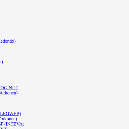
Redondo)
n)
0 WOG NPT
Wurkonen)
 (OLEOWEB)
Wurkonen)
BSP (INTEVA)