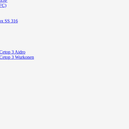
 BSP
FC)
ox SS 316
Cetop 3 Aidro
 Cetop 3 Wurkonen