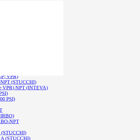
 Inox SS 316
O A/ HPA / DIN (INTEVA)
P-P; VPR)
-P NPT (STUCCHI)
rie VPR) NPT (INTEVA)
PSI)
00 PSI)
PT
e IRBO)
 IRBO-NPT
na (STUCCHI)
SO A (STUCCHI)