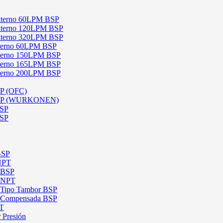
 Externo 60LPM BSP
 Externo 120LPM BSP
 Externo 320LPM BSP
Interno 60LPM BSP
Interno 150LPM BSP
Interno 165LPM BSP
Interno 200LPM BSP
SP (OFC)
 BSP (WURKONEN)
BSP
BSP
BSP
 NPT
l BSP
l NPT
l Tipo Tambor BSP
al Compensada BSP
PT
 Presión