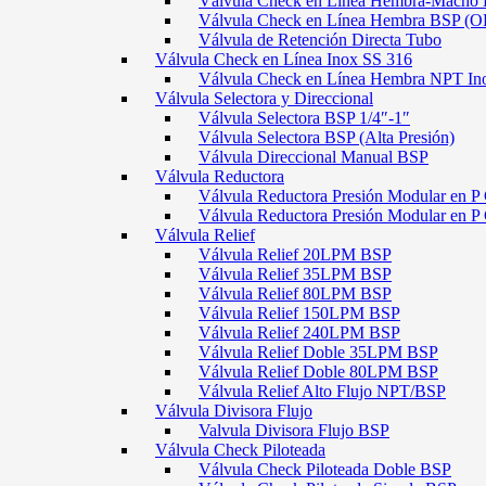
Válvula Check en Línea Hembra-Macho
Válvula Check en Línea Hembra BSP (O
Válvula de Retención Directa Tubo
Válvula Check en Línea Inox SS 316
Válvula Check en Línea Hembra NPT In
Válvula Selectora y Direccional
Válvula Selectora BSP 1/4″-1″
Válvula Selectora BSP (Alta Presión)
Válvula Direccional Manual BSP
Válvula Reductora
Válvula Reductora Presión Modular en P 
Válvula Reductora Presión Modular en P
Válvula Relief
Válvula Relief 20LPM BSP
Válvula Relief 35LPM BSP
Válvula Relief 80LPM BSP
Válvula Relief 150LPM BSP
Válvula Relief 240LPM BSP
Válvula Relief Doble 35LPM BSP
Válvula Relief Doble 80LPM BSP
Válvula Relief Alto Flujo NPT/BSP
Válvula Divisora Flujo
Valvula Divisora Flujo BSP
Válvula Check Piloteada
Válvula Check Piloteada Doble BSP