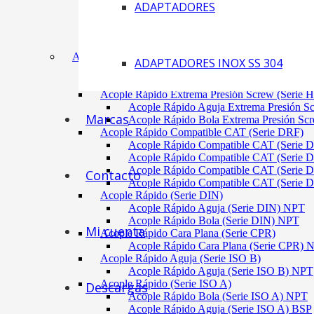
ADAPTADORES
Acoplamiento Tipo Neumático Fenaflex (TYRE
Acoplamiento Max Dynamic (Omega)
Acoplamiento Bomba Motor Aluminio Serie 2-
Acoplamiento Engranaje Cuerpo Nylon
ACÓPLES RÁPIDOS
ADAPTADORES INOX SS 304
Acople Rápido Aguja Extrema Presión (Serie 
Acople Rápido Aguja Extrema Presión 
Acople Rápido Extrema Presión Screw (Serie 
Acople Rápido Aguja Extrema Presión S
Marcas
Acople Rápido Bola Extrema Presión Sc
Acople Rápido Compatible CAT (Serie DRF)
Acople Rápido Compatible CAT (Serie 
Acople Rápido Compatible CAT (Serie 
Acople Rápido Compatible CAT (Serie 
Contacto
Acople Rápido Compatible CAT (Serie 
Acople Rápido (Serie DIN)
Acople Rápido Aguja (Serie DIN) NPT
Acople Rápido Bola (Serie DIN) NPT
Mi cuenta
Acople Rápido Cara Plana (Serie CPR)
Acople Rápido Cara Plana (Serie CPR)
Acople Rápido Aguja (Serie ISO B)
Acople Rápido Aguja (Serie ISO B) NPT
Acople Rápido (Serie ISO A)
Descargas
Acople Rápido Bola (Serie ISO A) NPT
Acople Rápido Aguja (Serie ISO A) BSP