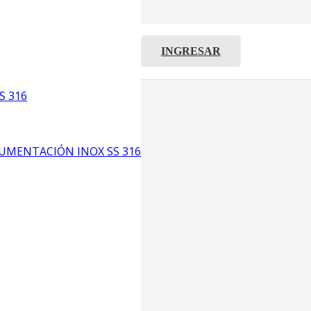
INGRESAR
C8
5
S 316
6
UMENTACIÓN INOX SS 316
CP4
P3