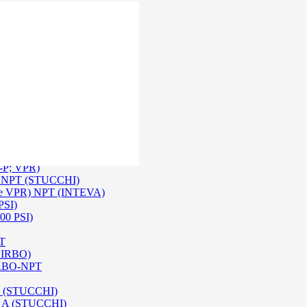
 Inox SS 316
O A/ HPA / DIN (INTEVA)
P-P; VPR)
-P NPT (STUCCHI)
rie VPR) NPT (INTEVA)
PSI)
00 PSI)
PT
e IRBO)
 IRBO-NPT
na (STUCCHI)
SO A (STUCCHI)