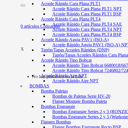
Acople Rápido Cara Plana PLT1
Acople Rápido Cara Plana PLT1 NPT
Acople Rápido Cara Plana PLT1 BSP
Acople Rápido Cara Plana PLT4
Acople Rápido Cara Plana PLT4 SAE
0
artículos
Cotización
Acople Rápido Cara Plana PLT4 NPT
Acople Rápido Cara Plana PLT4 BSP
Acople Rápido Aguja PAV1 (ISO-A)
Acople Rápido Aguja PAV1 (ISO-A) NP
X
Tapón/Tapas Acoples Rápidos (DNP)
Tapón/Tapas Acoples Rápidos Cara Plan
Acople Rápido Tipo Bobcat
Acople Rápido Tipo Bobcat 6680018/66
Acople Rápido Tipo Bobcat 7246802/72
Acople Rápido Aire NPT
No hay productos en la lista
Acople Rápido Aire NPT
BOMBAS
Bomba Paletas
Bombas de Paletas Serie HV-20
Flange Montaje Bomba Paleta
Bombas Engranaje
Bombas Engranaje Series 2 y 3 (RONZI
Bombas Engranaje Series 2 y 3 (Wurkone
Flanges Bombas
Flange Bombas Engranaje Recto BSP