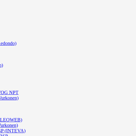
Redondo)
n)
0 WOG NPT
Wurkonen)
 (OLEOWEB)
Wurkonen)
BSP (INTEVA)