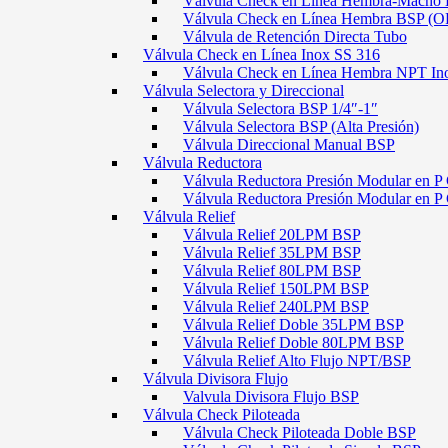
Válvula Check en Línea Hembra-Macho
Válvula Check en Línea Hembra BSP (O
Válvula de Retención Directa Tubo
Válvula Check en Línea Inox SS 316
Válvula Check en Línea Hembra NPT In
Válvula Selectora y Direccional
Válvula Selectora BSP 1/4″-1″
Válvula Selectora BSP (Alta Presión)
Válvula Direccional Manual BSP
Válvula Reductora
Válvula Reductora Presión Modular en P 
Válvula Reductora Presión Modular en P
Válvula Relief
Válvula Relief 20LPM BSP
Válvula Relief 35LPM BSP
Válvula Relief 80LPM BSP
Válvula Relief 150LPM BSP
Válvula Relief 240LPM BSP
Válvula Relief Doble 35LPM BSP
Válvula Relief Doble 80LPM BSP
Válvula Relief Alto Flujo NPT/BSP
Válvula Divisora Flujo
Valvula Divisora Flujo BSP
Válvula Check Piloteada
Válvula Check Piloteada Doble BSP