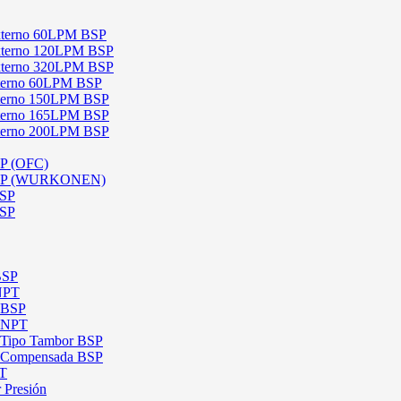
 Externo 60LPM BSP
 Externo 120LPM BSP
 Externo 320LPM BSP
Interno 60LPM BSP
Interno 150LPM BSP
Interno 165LPM BSP
Interno 200LPM BSP
SP (OFC)
 BSP (WURKONEN)
BSP
BSP
BSP
 NPT
l BSP
l NPT
l Tipo Tambor BSP
al Compensada BSP
PT
 Presión