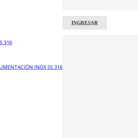
INGRESAR
C8
5
S 316
6
UMENTACIÓN INOX SS 316
CP4
P3