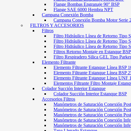
Flange Bombas Engranaje 90° BSP
Flange SAE 6000 Hembra NPT
Campana Conexión Bomba
Campana Conexión Bomba Motor Serie 
FILTROS Y ACCESORIOS
Filtros
Filtro Hidráulico Línea de Retorno Tipo 
Filtro Hidráulico Línea de Retorno Tipo 
Filtro Hidráulico Línea de Retorno Tipo
Filtros Retorno Montaje en Estanque BSP
Filtro Respiradero Silica GEL Tipo Parke
Elemento Filtrante
Elemento Filtrante Estanque Línea BSP 1
Elemento Filtrante Estanque Línea BSP 2
Elemento Filtrante Estanque Línea UNF 
Elementos Filtrante Filtro Montaje Estanq
Colador Succión Interior Estanque
Colador Succión Interior Estanque BSP
Accesorios Filtros
Manómetros de Saturación Conexión Pos
Manómetros de Saturación Conexión Po
Manómetros de Saturación Conexión Pos
Manómetros de Saturación Conexión Infe
Manómetros de Saturación Conexión Inf
Tapa Llenado Estanque