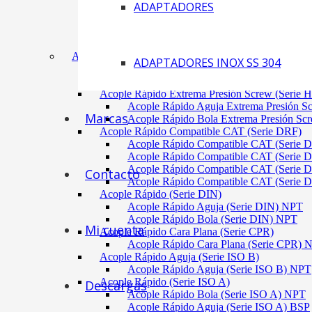
ADAPTADORES
Acoplamiento Tipo Neumático Fenaflex (TYRE
Acoplamiento Max Dynamic (Omega)
Acoplamiento Bomba Motor Aluminio Serie 2-
Acoplamiento Engranaje Cuerpo Nylon
ACÓPLES RÁPIDOS
ADAPTADORES INOX SS 304
Acople Rápido Aguja Extrema Presión (Serie 
Acople Rápido Aguja Extrema Presión 
Acople Rápido Extrema Presión Screw (Serie 
Acople Rápido Aguja Extrema Presión S
Marcas
Acople Rápido Bola Extrema Presión Sc
Acople Rápido Compatible CAT (Serie DRF)
Acople Rápido Compatible CAT (Serie 
Acople Rápido Compatible CAT (Serie 
Acople Rápido Compatible CAT (Serie 
Contacto
Acople Rápido Compatible CAT (Serie 
Acople Rápido (Serie DIN)
Acople Rápido Aguja (Serie DIN) NPT
Acople Rápido Bola (Serie DIN) NPT
Mi cuenta
Acople Rápido Cara Plana (Serie CPR)
Acople Rápido Cara Plana (Serie CPR)
Acople Rápido Aguja (Serie ISO B)
Acople Rápido Aguja (Serie ISO B) NPT
Acople Rápido (Serie ISO A)
Descargas
Acople Rápido Bola (Serie ISO A) NPT
Acople Rápido Aguja (Serie ISO A) BSP