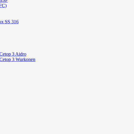
 BSP
FC)
ox SS 316
Cetop 3 Aidro
 Cetop 3 Wurkonen