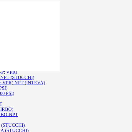
 Inox SS 316
O A/ HPA / DIN (INTEVA)
P-P; VPR)
-P NPT (STUCCHI)
rie VPR) NPT (INTEVA)
PSI)
00 PSI)
PT
e IRBO)
 IRBO-NPT
na (STUCCHI)
SO A (STUCCHI)