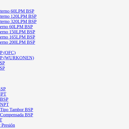
 Externo 60LPM BSP
 Externo 120LPM BSP
 Externo 320LPM BSP
Interno 60LPM BSP
Interno 150LPM BSP
Interno 165LPM BSP
Interno 200LPM BSP
SP (OFC)
 BSP (WURKONEN)
BSP
BSP
BSP
 NPT
l BSP
l NPT
l Tipo Tambor BSP
al Compensada BSP
PT
 Presión