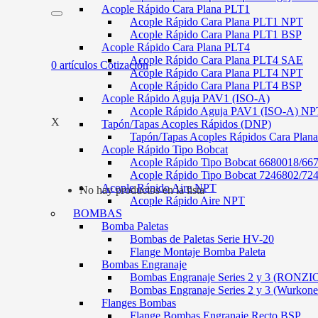
Acople Rápido Cara Plana PLT1
Acople Rápido Cara Plana PLT1 NPT
Acople Rápido Cara Plana PLT1 BSP
Acople Rápido Cara Plana PLT4
Acople Rápido Cara Plana PLT4 SAE
0
artículos
Cotización
Acople Rápido Cara Plana PLT4 NPT
Acople Rápido Cara Plana PLT4 BSP
Acople Rápido Aguja PAV1 (ISO-A)
Acople Rápido Aguja PAV1 (ISO-A) NP
X
Tapón/Tapas Acoples Rápidos (DNP)
Tapón/Tapas Acoples Rápidos Cara Plan
Acople Rápido Tipo Bobcat
Acople Rápido Tipo Bobcat 6680018/66
Acople Rápido Tipo Bobcat 7246802/72
Acople Rápido Aire NPT
No hay productos en la lista
Acople Rápido Aire NPT
BOMBAS
Bomba Paletas
Bombas de Paletas Serie HV-20
Flange Montaje Bomba Paleta
Bombas Engranaje
Bombas Engranaje Series 2 y 3 (RONZI
Bombas Engranaje Series 2 y 3 (Wurkone
Flanges Bombas
Flange Bombas Engranaje Recto BSP