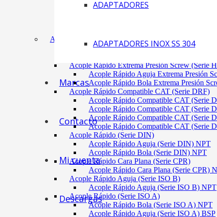
ADAPTADORES
Acoplamiento Tipo Neumático Fenaflex (TYRE
Acoplamiento Max Dynamic (Omega)
Acoplamiento Bomba Motor Aluminio Serie 2-
Acoplamiento Engranaje Cuerpo Nylon
ACÓPLES RÁPIDOS
ADAPTADORES INOX SS 304
Acople Rápido Aguja Extrema Presión (Serie 
Acople Rápido Aguja Extrema Presión 
Acople Rápido Extrema Presión Screw (Serie 
Acople Rápido Aguja Extrema Presión S
Marcas
Acople Rápido Bola Extrema Presión Sc
Acople Rápido Compatible CAT (Serie DRF)
Acople Rápido Compatible CAT (Serie 
Acople Rápido Compatible CAT (Serie 
Acople Rápido Compatible CAT (Serie 
Contacto
Acople Rápido Compatible CAT (Serie 
Acople Rápido (Serie DIN)
Acople Rápido Aguja (Serie DIN) NPT
Acople Rápido Bola (Serie DIN) NPT
Mi cuenta
Acople Rápido Cara Plana (Serie CPR)
Acople Rápido Cara Plana (Serie CPR)
Acople Rápido Aguja (Serie ISO B)
Acople Rápido Aguja (Serie ISO B) NPT
Acople Rápido (Serie ISO A)
Descargas
Acople Rápido Bola (Serie ISO A) NPT
Acople Rápido Aguja (Serie ISO A) BSP