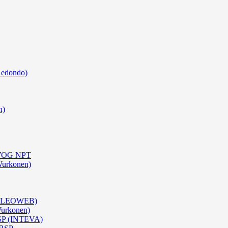
Redondo)
n)
0 WOG NPT
Wurkonen)
 (OLEOWEB)
Wurkonen)
BSP (INTEVA)