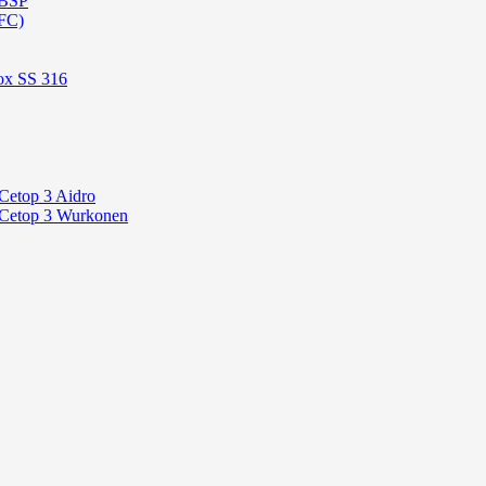
 BSP
FC)
ox SS 316
Cetop 3 Aidro
 Cetop 3 Wurkonen