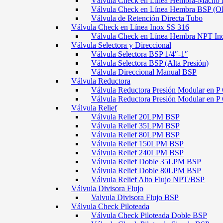
Válvula Check en Línea Hembra-Macho
Válvula Check en Línea Hembra BSP (O
Válvula de Retención Directa Tubo
Válvula Check en Línea Inox SS 316
Válvula Check en Línea Hembra NPT In
Válvula Selectora y Direccional
Válvula Selectora BSP 1/4″-1″
Válvula Selectora BSP (Alta Presión)
Válvula Direccional Manual BSP
Válvula Reductora
Válvula Reductora Presión Modular en P 
Válvula Reductora Presión Modular en P
Válvula Relief
Válvula Relief 20LPM BSP
Válvula Relief 35LPM BSP
Válvula Relief 80LPM BSP
Válvula Relief 150LPM BSP
Válvula Relief 240LPM BSP
Válvula Relief Doble 35LPM BSP
Válvula Relief Doble 80LPM BSP
Válvula Relief Alto Flujo NPT/BSP
Válvula Divisora Flujo
Valvula Divisora Flujo BSP
Válvula Check Piloteada
Válvula Check Piloteada Doble BSP