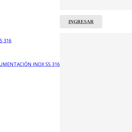
INGRESAR
C8
5
S 316
6
UMENTACIÓN INOX SS 316
CP4
P3