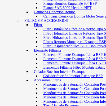
Flange Bombas Engranaje 90° BSP
Flange SAE 6000 Hembra NPT
Campana Conexión Bomba
Campana Conexión Bomba Motor Serie 
FILTROS Y ACCESORIOS
Filtros
Filtro Hidráulico Línea de Retorno Tipo 
Filtro Hidráulico Línea de Retorno Tipo 
Filtro Hidráulico Línea de Retorno Tipo
Filtros Retorno Montaje en Estanque BSP
Filtro Respiradero Silica GEL Tipo Parke
Elemento Filtrante
Elemento Filtrante Estanque Línea BSP 1
Elemento Filtrante Estanque Línea BSP 2
Elemento Filtrante Estanque Línea UNF 
Elementos Filtrante Filtro Montaje Estanq
Colador Succión Interior Estanque
Colador Succión Interior Estanque BSP
Accesorios Filtros
Manómetros de Saturación Conexión Pos
Manómetros de Saturación Conexión Po
Manómetros de Saturación Conexión Pos
Manómetros de Saturación Conexión Infe
Manómetros de Saturación Conexión Inf
Tapa Llenado Estanque