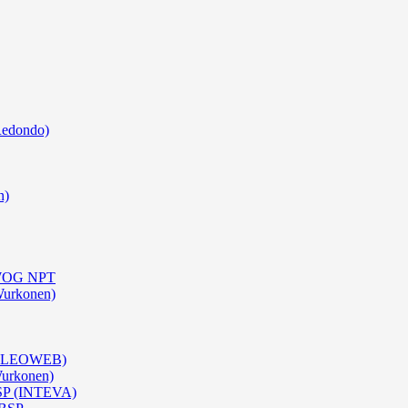
Redondo)
n)
0 WOG NPT
Wurkonen)
 (OLEOWEB)
Wurkonen)
BSP (INTEVA)