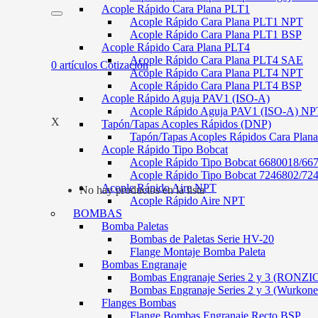
Acople Rápido Cara Plana PLT1
Acople Rápido Cara Plana PLT1 NPT
Acople Rápido Cara Plana PLT1 BSP
Acople Rápido Cara Plana PLT4
Acople Rápido Cara Plana PLT4 SAE
0
artículos
Cotización
Acople Rápido Cara Plana PLT4 NPT
Acople Rápido Cara Plana PLT4 BSP
Acople Rápido Aguja PAV1 (ISO-A)
Acople Rápido Aguja PAV1 (ISO-A) NP
X
Tapón/Tapas Acoples Rápidos (DNP)
Tapón/Tapas Acoples Rápidos Cara Plan
Acople Rápido Tipo Bobcat
Acople Rápido Tipo Bobcat 6680018/66
Acople Rápido Tipo Bobcat 7246802/72
Acople Rápido Aire NPT
No hay productos en la lista
Acople Rápido Aire NPT
BOMBAS
Bomba Paletas
Bombas de Paletas Serie HV-20
Flange Montaje Bomba Paleta
Bombas Engranaje
Bombas Engranaje Series 2 y 3 (RONZI
Bombas Engranaje Series 2 y 3 (Wurkone
Flanges Bombas
Flange Bombas Engranaje Recto BSP