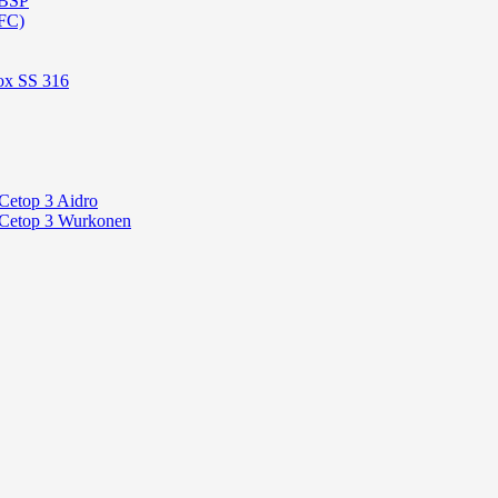
 BSP
FC)
ox SS 316
Cetop 3 Aidro
 Cetop 3 Wurkonen