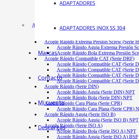
ADAPTADORES
Acoplamiento Tipo Neumático Fenaflex (TYRE
Acoplamiento Max Dynamic (Omega)
Acoplamiento Bomba Motor Aluminio Serie 2-
Acoplamiento Engranaje Cuerpo Nylon
ACÓPLES RÁPIDOS
ADAPTADORES INOX SS 304
Acople Rápido Aguja Extrema Presión (Serie 
Acople Rápido Aguja Extrema Presión 
Acople Rápido Extrema Presión Screw (Serie 
Acople Rápido Aguja Extrema Presión S
Marcas
Acople Rápido Bola Extrema Presión Sc
Acople Rápido Compatible CAT (Serie DRF)
Acople Rápido Compatible CAT (Serie 
Acople Rápido Compatible CAT (Serie 
Acople Rápido Compatible CAT (Serie 
Contacto
Acople Rápido Compatible CAT (Serie 
Acople Rápido (Serie DIN)
Acople Rápido Aguja (Serie DIN) NPT
Acople Rápido Bola (Serie DIN) NPT
Mi cuenta
Acople Rápido Cara Plana (Serie CPR)
Acople Rápido Cara Plana (Serie CPR)
Acople Rápido Aguja (Serie ISO B)
Acople Rápido Aguja (Serie ISO B) NPT
Acople Rápido (Serie ISO A)
Descargas
Acople Rápido Bola (Serie ISO A) NPT
Acople Rápido Aguja (Serie ISO A) BSP