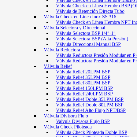
Válvula Check en Línea Hembra-Macho
Válvula Check en Línea Hembra BSP (O
Válvula de Retención Directa Tubo
Válvula Check en Línea Inox SS 316
Válvula Check en Línea Hembra NPT In
Válvula Selectora y Direccional
Válvula Selectora BSP 1/4″-1″
Válvula Selectora BSP (Alta Presión)
Válvula Direccional Manual BSP
Válvula Reductora
Válvula Reductora Presión Modular en P 
Válvula Reductora Presión Modular en P
Válvula Relief
Válvula Relief 20LPM BSP
Válvula Relief 35LPM BSP
Válvula Relief 80LPM BSP
Válvula Relief 150LPM BSP
Válvula Relief 240LPM BSP
Válvula Relief Doble 35LPM BSP
Válvula Relief Doble 80LPM BSP
Válvula Relief Alto Flujo NPT/BSP
Válvula Divisora Flujo
Valvula Divisora Flujo BSP
Válvula Check Piloteada
Válvula Check Piloteada Doble BSP