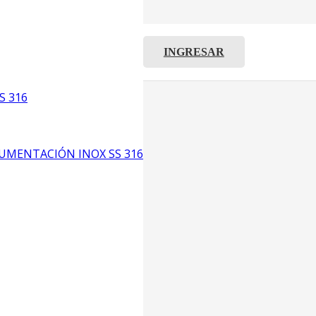
INGRESAR
C8
5
S 316
6
UMENTACIÓN INOX SS 316
CP4
P3