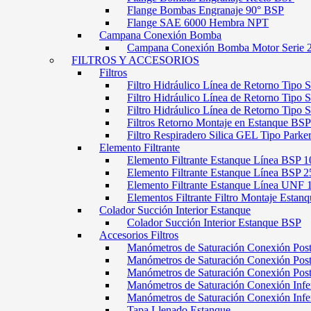
Flange Bombas Engranaje 90° BSP
Flange SAE 6000 Hembra NPT
Campana Conexión Bomba
Campana Conexión Bomba Motor Serie 
FILTROS Y ACCESORIOS
Filtros
Filtro Hidráulico Línea de Retorno Tipo 
Filtro Hidráulico Línea de Retorno Tipo 
Filtro Hidráulico Línea de Retorno Tipo
Filtros Retorno Montaje en Estanque BSP
Filtro Respiradero Silica GEL Tipo Parke
Elemento Filtrante
Elemento Filtrante Estanque Línea BSP 1
Elemento Filtrante Estanque Línea BSP 2
Elemento Filtrante Estanque Línea UNF 
Elementos Filtrante Filtro Montaje Estanq
Colador Succión Interior Estanque
Colador Succión Interior Estanque BSP
Accesorios Filtros
Manómetros de Saturación Conexión Pos
Manómetros de Saturación Conexión Po
Manómetros de Saturación Conexión Pos
Manómetros de Saturación Conexión Infe
Manómetros de Saturación Conexión Inf
Tapa Llenado Estanque