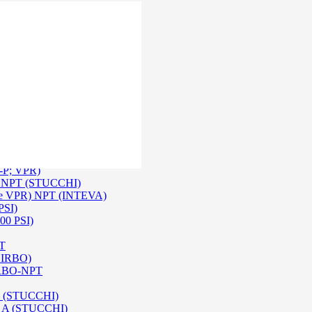
 Inox SS 316
O A/ HPA / DIN (INTEVA)
P-P; VPR)
-P NPT (STUCCHI)
rie VPR) NPT (INTEVA)
PSI)
00 PSI)
PT
e IRBO)
 IRBO-NPT
na (STUCCHI)
SO A (STUCCHI)