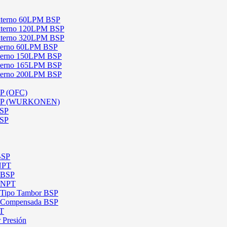
 Externo 60LPM BSP
 Externo 120LPM BSP
 Externo 320LPM BSP
Interno 60LPM BSP
Interno 150LPM BSP
Interno 165LPM BSP
Interno 200LPM BSP
SP (OFC)
 BSP (WURKONEN)
BSP
BSP
BSP
 NPT
l BSP
l NPT
l Tipo Tambor BSP
al Compensada BSP
PT
 Presión