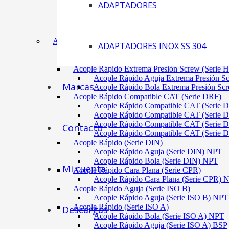
ADAPTADORES
Acoplamiento Tipo Neumático Fenaflex (TYRE
Acoplamiento Max Dynamic (Omega)
Acoplamiento Bomba Motor Aluminio Serie 2-
Acoplamiento Engranaje Cuerpo Nylon
ACÓPLES RÁPIDOS
ADAPTADORES INOX SS 304
Acople Rápido Aguja Extrema Presión (Serie 
Acople Rápido Aguja Extrema Presión 
Acople Rápido Extrema Presión Screw (Serie 
Acople Rápido Aguja Extrema Presión S
Marcas
Acople Rápido Bola Extrema Presión Sc
Acople Rápido Compatible CAT (Serie DRF)
Acople Rápido Compatible CAT (Serie 
Acople Rápido Compatible CAT (Serie 
Acople Rápido Compatible CAT (Serie 
Contacto
Acople Rápido Compatible CAT (Serie 
Acople Rápido (Serie DIN)
Acople Rápido Aguja (Serie DIN) NPT
Acople Rápido Bola (Serie DIN) NPT
Mi cuenta
Acople Rápido Cara Plana (Serie CPR)
Acople Rápido Cara Plana (Serie CPR)
Acople Rápido Aguja (Serie ISO B)
Acople Rápido Aguja (Serie ISO B) NPT
Acople Rápido (Serie ISO A)
Descargas
Acople Rápido Bola (Serie ISO A) NPT
Acople Rápido Aguja (Serie ISO A) BSP