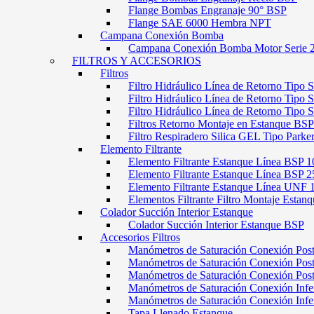
Flange Bombas Engranaje 90° BSP
Flange SAE 6000 Hembra NPT
Campana Conexión Bomba
Campana Conexión Bomba Motor Serie 
FILTROS Y ACCESORIOS
Filtros
Filtro Hidráulico Línea de Retorno Tipo 
Filtro Hidráulico Línea de Retorno Tipo 
Filtro Hidráulico Línea de Retorno Tipo
Filtros Retorno Montaje en Estanque BSP
Filtro Respiradero Silica GEL Tipo Parke
Elemento Filtrante
Elemento Filtrante Estanque Línea BSP 1
Elemento Filtrante Estanque Línea BSP 2
Elemento Filtrante Estanque Línea UNF 
Elementos Filtrante Filtro Montaje Estanq
Colador Succión Interior Estanque
Colador Succión Interior Estanque BSP
Accesorios Filtros
Manómetros de Saturación Conexión Pos
Manómetros de Saturación Conexión Po
Manómetros de Saturación Conexión Pos
Manómetros de Saturación Conexión Infe
Manómetros de Saturación Conexión Inf
Tapa Llenado Estanque