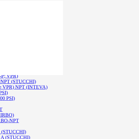
 Inox SS 316
O A/ HPA / DIN (INTEVA)
P-P; VPR)
-P NPT (STUCCHI)
rie VPR) NPT (INTEVA)
PSI)
00 PSI)
PT
e IRBO)
 IRBO-NPT
na (STUCCHI)
SO A (STUCCHI)