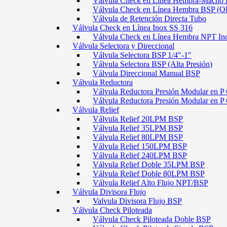
Válvula Check en Línea Hembra-Macho
Válvula Check en Línea Hembra BSP (O
Válvula de Retención Directa Tubo
Válvula Check en Línea Inox SS 316
Válvula Check en Línea Hembra NPT In
Válvula Selectora y Direccional
Válvula Selectora BSP 1/4″-1″
Válvula Selectora BSP (Alta Presión)
Válvula Direccional Manual BSP
Válvula Reductora
Válvula Reductora Presión Modular en P 
Válvula Reductora Presión Modular en P
Válvula Relief
Válvula Relief 20LPM BSP
Válvula Relief 35LPM BSP
Válvula Relief 80LPM BSP
Válvula Relief 150LPM BSP
Válvula Relief 240LPM BSP
Válvula Relief Doble 35LPM BSP
Válvula Relief Doble 80LPM BSP
Válvula Relief Alto Flujo NPT/BSP
Válvula Divisora Flujo
Valvula Divisora Flujo BSP
Válvula Check Piloteada
Válvula Check Piloteada Doble BSP