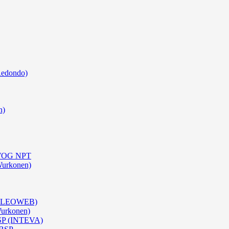
Redondo)
n)
0 WOG NPT
Wurkonen)
 (OLEOWEB)
Wurkonen)
BSP (INTEVA)