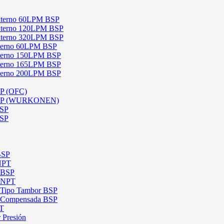
 Externo 60LPM BSP
 Externo 120LPM BSP
 Externo 320LPM BSP
Interno 60LPM BSP
Interno 150LPM BSP
Interno 165LPM BSP
Interno 200LPM BSP
SP (OFC)
 BSP (WURKONEN)
BSP
BSP
BSP
 NPT
l BSP
l NPT
l Tipo Tambor BSP
al Compensada BSP
PT
 Presión