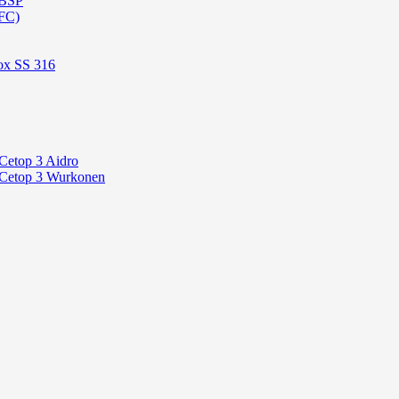
 BSP
FC)
ox SS 316
Cetop 3 Aidro
 Cetop 3 Wurkonen