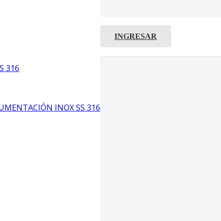
INGRESAR
C8
5
S 316
6
UMENTACIÓN INOX SS 316
CP4
P3