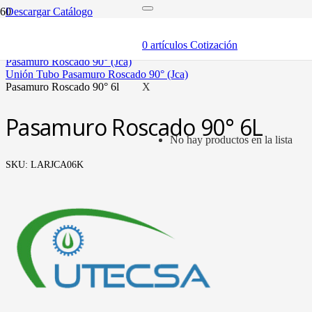
Descargar Catálogo
inicio
tubería oleohidráulica y fittings
0
artículos
Cotización
fittings tubo métrico
pasamuro roscado 90° (jca)
unión tubo pasamuro roscado 90° (jca)
pasamuro roscado 90° 6l
X
Pasamuro Roscado 90° 6L
No hay productos en la lista
SKU:
LARJCA06K