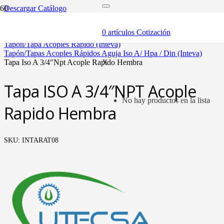
Descargar Catálogo
inicio
componentes
0
artículos
Cotización
acóples rápidos
tapón/tapa acoples rápido (inteva)
tapón/tapas acoples rápidos aguja iso a/ hpa / din (inteva)
tapa iso a 3/4″npt acople rapido hembra
X
Tapa ISO A 3/4″NPT Acople
No hay productos en la lista
Rapido Hembra
SKU:
INTARAT08