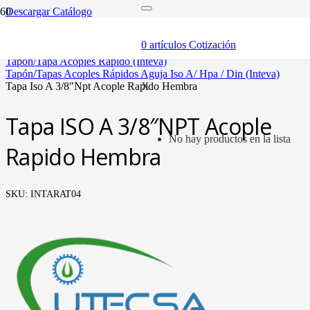
Descargar Catálogo
inicio
componentes
0
artículos
Cotización
acóples rápidos
tapón/tapa acoples rápido (inteva)
tapón/tapas acoples rápidos aguja iso a/ hpa / din (inteva)
tapa iso a 3/8″npt acople rapido hembra
X
Tapa ISO A 3/8″NPT Acople
No hay productos en la lista
Rapido Hembra
SKU:
INTARAT04