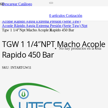
Descargar Catálogo
inicio
componentes
0
artículos
Cotización
acóples rápidos
acople rápido aguja extrema presión (serie tgw)
acople rápido aguja extrema presión (serie tgw) npt
tgw 1 1/4″npt macho acople rapido 450 bar
X
TGW 1 1/4″NPT Macho Acople
No hay productos en la lista
Rapido 450 Bar
SKU:
INTARTGW11