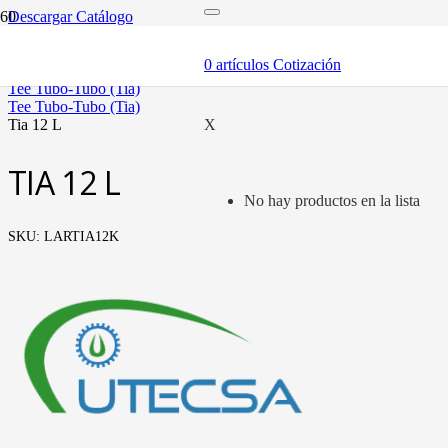
Descargar Catálogo
inicio
tubería oleohidráulica y fittings
0
artículos
Cotización
fittings tubo métrico
tee tubo-tubo (tia)
tee tubo-tubo (tia)
tia 12 l
X
TIA 12 L
No hay productos en la lista
SKU:
LARTIA12K