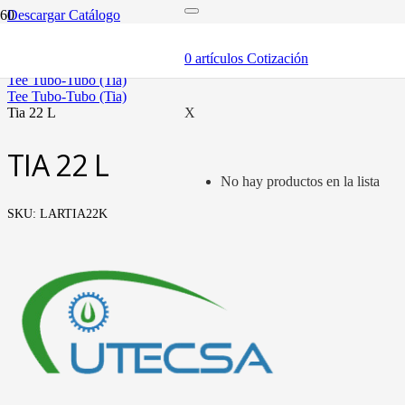
Descargar Catálogo
inicio
tubería oleohidráulica y fittings
0
artículos
Cotización
fittings tubo métrico
tee tubo-tubo (tia)
tee tubo-tubo (tia)
tia 22 l
X
TIA 22 L
No hay productos en la lista
SKU:
LARTIA22K