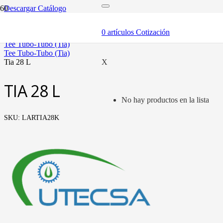
Descargar Catálogo
inicio
tubería oleohidráulica y fittings
0
artículos
Cotización
fittings tubo métrico
tee tubo-tubo (tia)
tee tubo-tubo (tia)
tia 28 l
X
TIA 28 L
No hay productos en la lista
SKU:
LARTIA28K