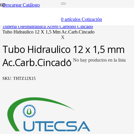
Descargar Catálogo
inicio
tubería oleohidráulica y fittings
0
artículos
Cotización
tubería
tubería oleohidráulica acero carbono cincado
tubo hidraulico 12 x 1,5 mm ac.carb.cincado
X
Tubo Hidraulico 12 x 1,5 mm
Ac.Carb.Cincado
No hay productos en la lista
SKU:
THTZ12X15