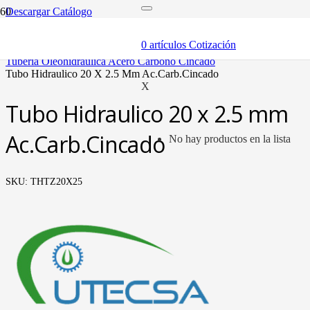
Descargar Catálogo
inicio
tubería oleohidráulica y fittings
0
artículos
Cotización
tubería
tubería oleohidráulica acero carbono cincado
tubo hidraulico 20 x 2.5 mm ac.carb.cincado
X
Tubo Hidraulico 20 x 2.5 mm
Ac.Carb.Cincado
No hay productos en la lista
SKU:
THTZ20X25