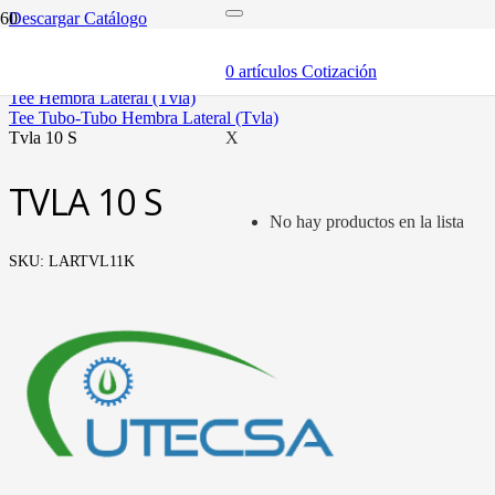
Descargar Catálogo
inicio
tubería oleohidráulica y fittings
0
artículos
Cotización
fittings tubo métrico
tee hembra lateral (tvla)
tee tubo-tubo hembra lateral (tvla)
tvla 10 s
X
TVLA 10 S
No hay productos en la lista
SKU:
LARTVL11K