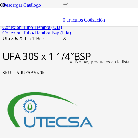
Descargar Catálogo
inicio
tubería oleohidráulica y fittings
0
artículos
Cotización
fittings tubo métrico
conexión tubo-hembra (ufa)
conexión tubo-hembra bsp (ufa)
ufa 30s x 1 1/4″bsp
X
UFA 30S x 1 1/4″BSP
No hay productos en la lista
SKU:
LARUFAB3020K