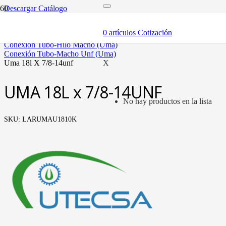
Descargar Catálogo
inicio
tubería oleohidráulica y fittings
0
artículos
Cotización
fittings tubo métrico
conexión tubo-hilo macho (uma)
conexión tubo-macho unf (uma)
uma 18l x 7/8-14unf
X
UMA 18L x 7/8-14UNF
No hay productos en la lista
SKU:
LARUMAU1810K