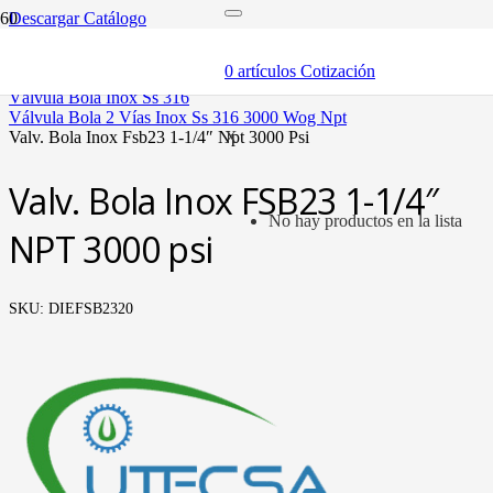
Descargar Catálogo
inicio
componentes
0
artículos
Cotización
válvulas
válvula bola inox ss 316
válvula bola 2 vías inox ss 316 3000 wog npt
valv. bola inox fsb23 1-1/4″ npt 3000 psi
X
Valv. Bola Inox FSB23 1-1/4″
No hay productos en la lista
NPT 3000 psi
SKU:
DIEFSB2320