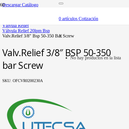
Descargar Catálogo
inicio
componentes
0
artículos
Cotización
válvulas
válvula relief
válvula relief 20lpm bsp
valv.relief 3/8″ bsp 50-350 bar screw
X
Valv.Relief 3/8″ BSP 50-350
No hay productos en la lista
bar Screw
SKU:
OFCVR0200230A