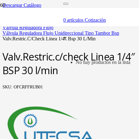
Descargar Catálogo
inicio
componentes
0
artículos
Cotización
válvulas
válvula reguladora flujo
válvula reguladora flujo unidireccional tipo tambor bsp
valv.restric.c/check linea 1/4″ bsp 30 l/min
X
Valv.Restric.c/check Linea 1/4″
No hay productos en la lista
BSP 30 l/min
SKU:
OFCRFFRUB01