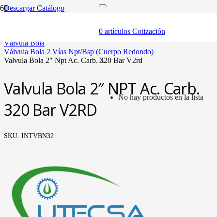
Descargar Catálogo
inicio
componentes
0
artículos
Cotización
válvulas
válvula bola
válvula bola 2 vías npt/bsp (cuerpo redondo)
valvula bola 2″ npt ac. carb. 320 bar v2rd
X
Valvula Bola 2″ NPT Ac. Carb.
No hay productos en la lista
320 Bar V2RD
SKU:
INTVBN32