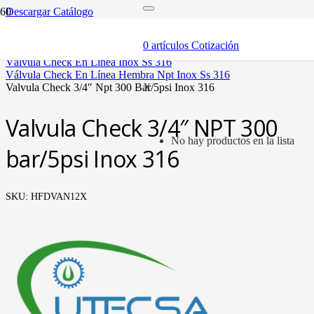
Descargar Catálogo
inicio
componentes
0
artículos
Cotización
válvulas
válvula check en línea inox ss 316
válvula check en línea hembra npt inox ss 316
valvula check 3/4″ npt 300 bar/5psi inox 316
X
Valvula Check 3/4″ NPT 300
No hay productos en la lista
bar/5psi Inox 316
SKU:
HFDVAN12X