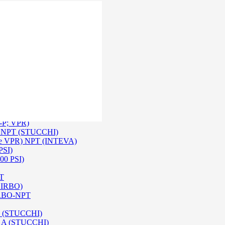
 Inox SS 316
O A/ HPA / DIN (INTEVA)
P-P; VPR)
-P NPT (STUCCHI)
rie VPR) NPT (INTEVA)
PSI)
00 PSI)
PT
e IRBO)
 IRBO-NPT
na (STUCCHI)
SO A (STUCCHI)