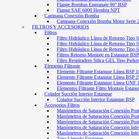
Flange Bombas Engranaje 90° BSP
Flange SAE 6000 Hembra NPT
Campana Conexión Bomba
Campana Conexión Bomba Motor Serie 
FILTROS Y ACCESORIOS
Filtros
Filtro Hidráulico Línea de Retorno Tipo 
Filtro Hidráulico Línea de Retorno Tipo 
Filtro Hidráulico Línea de Retorno Tipo
Filtros Retorno Montaje en Estanque BSP
Filtro Respiradero Silica GEL Tipo Parke
Elemento Filtrante
Elemento Filtrante Estanque Línea BSP 1
Elemento Filtrante Estanque Línea BSP 2
Elemento Filtrante Estanque Línea UNF 
Elementos Filtrante Filtro Montaje Estanq
Colador Succión Interior Estanque
Colador Succión Interior Estanque BSP
Accesorios Filtros
Manómetros de Saturación Conexión Pos
Manómetros de Saturación Conexión Po
Manómetros de Saturación Conexión Pos
Manómetros de Saturación Conexión Infe
Manómetros de Saturación Conexión Inf
Tapa Llenado Estanque