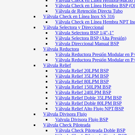
Válvula Check en Línea Hembra-Macho
Válvula Check en Línea Hembra BSP (O
Válvula de Retención Directa Tubo
Válvula Check en Línea Inox SS 316
Válvula Check en Línea Hembra NPT In
Válvula Selectora y Direccional
Válvula Selectora BSP 1/4″-1″
Válvula Selectora BSP (Alta Presión)
Válvula Direccional Manual BSP
Válvula Reductora
Válvula Reductora Presión Modular en P 
Válvula Reductora Presión Modular en P
Válvula Relief
Válvula Relief 20LPM BSP
Válvula Relief 35LPM BSP
Válvula Relief 80LPM BSP
Válvula Relief 150LPM BSP
Válvula Relief 240LPM BSP
Válvula Relief Doble 35LPM BSP
Válvula Relief Doble 80LPM BSP
Válvula Relief Alto Flujo NPT/BSP
Válvula Divisora Flujo
Valvula Divisora Flujo BSP
Válvula Check Piloteada
Válvula Check Piloteada Doble BSP