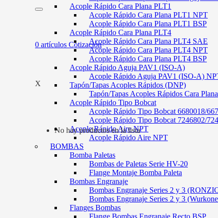
Acople Rápido Cara Plana PLT1
Acople Rápido Cara Plana PLT1 NPT
Acople Rápido Cara Plana PLT1 BSP
Acople Rápido Cara Plana PLT4
Acople Rápido Cara Plana PLT4 SAE
0
artículos
Cotización
Acople Rápido Cara Plana PLT4 NPT
Acople Rápido Cara Plana PLT4 BSP
Acople Rápido Aguja PAV1 (ISO-A)
Acople Rápido Aguja PAV1 (ISO-A) NP
X
Tapón/Tapas Acoples Rápidos (DNP)
Tapón/Tapas Acoples Rápidos Cara Plan
Acople Rápido Tipo Bobcat
Acople Rápido Tipo Bobcat 6680018/66
Acople Rápido Tipo Bobcat 7246802/72
Acople Rápido Aire NPT
No hay productos en la lista
Acople Rápido Aire NPT
BOMBAS
Bomba Paletas
Bombas de Paletas Serie HV-20
Flange Montaje Bomba Paleta
Bombas Engranaje
Bombas Engranaje Series 2 y 3 (RONZI
Bombas Engranaje Series 2 y 3 (Wurkone
Flanges Bombas
Flange Bombas Engranaje Recto BSP