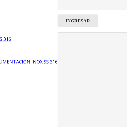
INGRESAR
C8
5
S 316
6
UMENTACIÓN INOX SS 316
CP4
P3