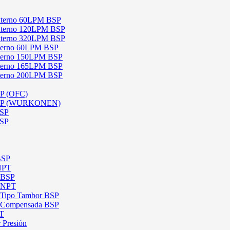
 Externo 60LPM BSP
 Externo 120LPM BSP
 Externo 320LPM BSP
Interno 60LPM BSP
Interno 150LPM BSP
Interno 165LPM BSP
Interno 200LPM BSP
SP (OFC)
 BSP (WURKONEN)
BSP
BSP
BSP
 NPT
l BSP
l NPT
l Tipo Tambor BSP
al Compensada BSP
PT
 Presión