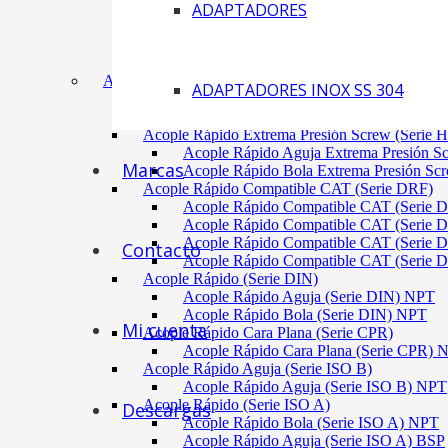
ADAPTADORES
Acoplamiento Tipo Neumático Fenaflex (TYRE
Acoplamiento Max Dynamic (Omega)
Acoplamiento Bomba Motor Aluminio Serie 2-
Acoplamiento Engranaje Cuerpo Nylon
ACÓPLES RÁPIDOS
ADAPTADORES INOX SS 304
Acople Rápido Aguja Extrema Presión (Serie 
Acople Rápido Aguja Extrema Presión 
Acople Rápido Extrema Presión Screw (Serie 
Acople Rápido Aguja Extrema Presión S
Marcas
Acople Rápido Bola Extrema Presión Sc
Acople Rápido Compatible CAT (Serie DRF)
Acople Rápido Compatible CAT (Serie 
Acople Rápido Compatible CAT (Serie 
Acople Rápido Compatible CAT (Serie 
Contacto
Acople Rápido Compatible CAT (Serie 
Acople Rápido (Serie DIN)
Acople Rápido Aguja (Serie DIN) NPT
Acople Rápido Bola (Serie DIN) NPT
Mi cuenta
Acople Rápido Cara Plana (Serie CPR)
Acople Rápido Cara Plana (Serie CPR)
Acople Rápido Aguja (Serie ISO B)
Acople Rápido Aguja (Serie ISO B) NPT
Acople Rápido (Serie ISO A)
Descargas
Acople Rápido Bola (Serie ISO A) NPT
Acople Rápido Aguja (Serie ISO A) BSP