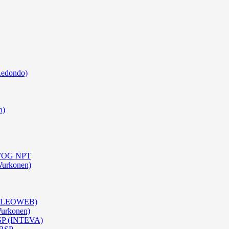
Redondo)
n)
0 WOG NPT
Wurkonen)
 (OLEOWEB)
Wurkonen)
BSP (INTEVA)