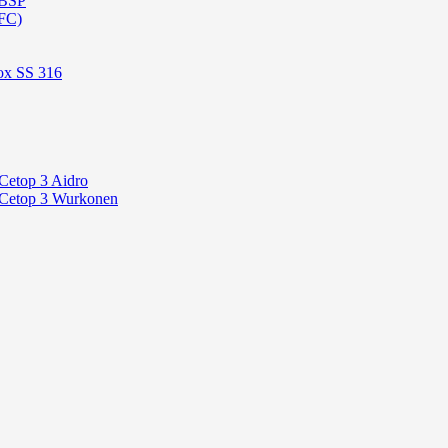
 BSP
FC)
ox SS 316
Cetop 3 Aidro
 Cetop 3 Wurkonen