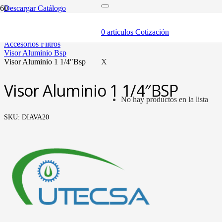
Descargar Catálogo
inicio
componentes
0
artículos
Cotización
filtros y accesorios
accesorios filtros
visor aluminio bsp
visor aluminio 1 1/4″bsp
X
Visor Aluminio 1 1/4″BSP
No hay productos en la lista
SKU:
DIAVA20