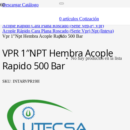
Descargar Catálogo
inicio
componentes
0
artículos
Cotización
acóples rápidos
acople rápido cara plana roscado (serie vep-p; vpr)
acople rápido cara plana roscado (serie vpr) npt (inteva)
vpr 1″npt hembra acople rapido 500 bar
X
VPR 1″NPT Hembra Acople
No hay productos en la lista
Rapido 500 Bar
SKU:
INTARVPR19H